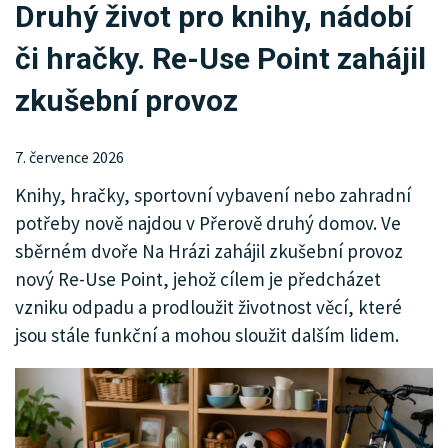
Druhý život pro knihy, nádobí
KRIMI
či hračky. Re-Use Point zahájil
SPORT
zkušební provoz
KULTURA
SPOLEČNOST
7. července 2026
Knihy, hračky, sportovní vybavení nebo zahradní
INZERCE
potřeby nově najdou v Přerově druhý domov. Ve
sběrném dvoře Na Hrázi zahájil zkušební provoz
nový Re-Use Point, jehož cílem je předcházet
vzniku odpadu a prodloužit životnost věcí, které
jsou stále funkční a mohou sloužit dalším lidem.