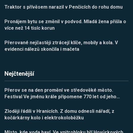
Traktor s přívěsem narazil v Penčicích do rohu domu
Pronájem bytu se změnil v podvod. Mladá žena přišla o
více než 14 tisíc korun
Přerované nejčastěji ztrácejí klíče, mobily a kola. V
evidenci nálezů skončila i mačeta
Nejčtenější
Přerov se na den promění ve středověké město.
Festival Ve jménu krále připomene 770 let od jeho
…
Zloději řádili v Hranicích. Z domu odnesli nářadí, z
kočárkárny kolo i elektrokoloběžku
Místo, kde voda baví. Ve vnitrobloku bří Hovůrkových