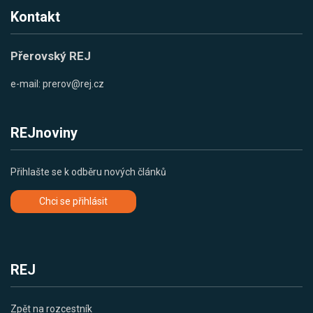
Kontakt
Přerovský REJ
e-mail:
prerov@rej.cz
REJnoviny
Přihlašte se k odběru nových článků
Chci se přihlásit
REJ
Zpět na rozcestník