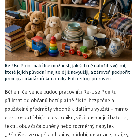
Re-Use Point nabídne možnost, jak šetrně naložit s věcmi,
které jejich původní majitelé již nevyužijí, a zároveň podpořit
principy cirkulární ekonomiky. Foto zdroj: prerov.eu
Během července budou pracovníci Re-Use Pointu
přijímat od občanů bezúplatně čisté, bezpečné a
použitelné předměty vhodné k dalšímu využití – mimo
elektrospotřebiče, elektroniku, věci obsahující baterie,
textil, obuv či čalouněný nebo rozměrný nábytek
„Přinášet lze například knihy, nádobí, dekorace, hračky,