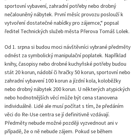
sportovní vybavení, zahradní potřeby nebo drobný
nečalouněný nábytek. První měsíc provozu poslouží k
vytvoření dostatečné nabídky pro zájemce,“ popsal
ředitel Technických služeb města Přerova Tomáš Lolek.
Od 1. srpna si budou moci návštěvníci vybrané předměty
odnést za symbolický manipulační poplatek. Například
knihy, časopisy nebo drobné kuchyňské potřeby budou
stát 20 korun, nádobí či hračky 50 korun, sportovní nebo
zahradní vybavení 100 korun a jízdní kola, koloběžky
nebo drobný nábytek 200 korun. U některých atypických
nebo hodnotnějších věcí může být cena stanovena
individuálně. Lidé ale musí počítat s tím, že předáním
věci do Re-Use centra se jí definitivně vzdávají.
Předměty nebude možné později vyzvednout ani v
případě, že o ně nebude zájem. Pokud se během