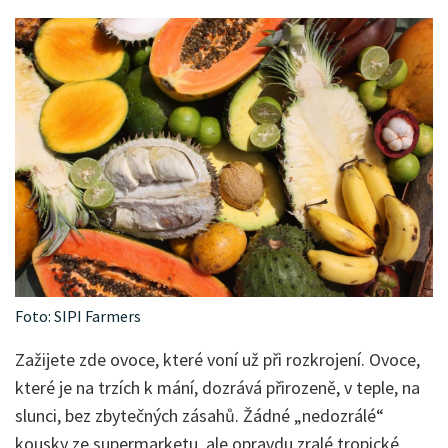
Foto: SIPI Farmers
Zažijete zde ovoce, které voní už při rozkrojení. Ovoce,
které je na trzích k mání, dozrává přirozeně, v teple, na
slunci, bez zbytečných zásahů. Žádné „nedozrálé“
kousky ze supermarketu, ale opravdu zralé tropické