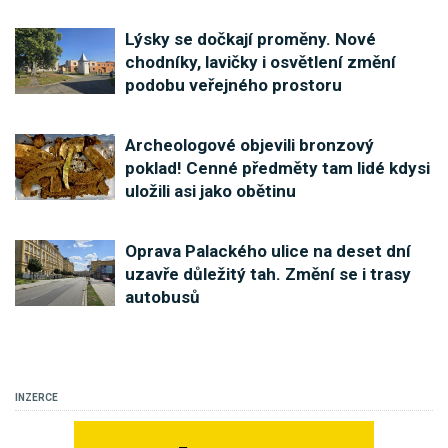
Lýsky se dočkají proměny. Nové
chodníky, lavičky i osvětlení změní
podobu veřejného prostoru
Archeologové objevili bronzový
poklad! Cenné předměty tam lidé kdysi
uložili asi jako obětinu
Oprava Palackého ulice na deset dní
uzavře důležitý tah. Změní se i trasy
autobusů
INZERCE