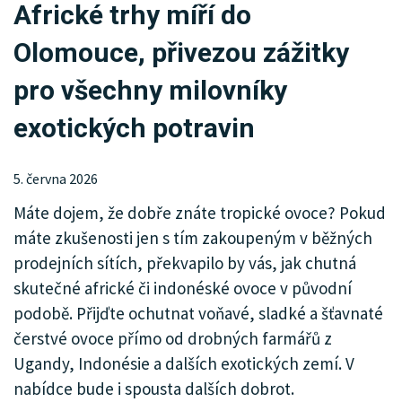
Africké trhy míří do
KRIMI
Olomouce, přivezou zážitky
SPORT
pro všechny milovníky
KULTURA
exotických potravin
SPOLEČNOST
5. června 2026
INZERCE
Máte dojem, že dobře znáte tropické ovoce? Pokud
máte zkušenosti jen s tím zakoupeným v běžných
prodejních sítích, překvapilo by vás, jak chutná
skutečné africké či indonéské ovoce v původní
podobě. Přijďte ochutnat voňavé, sladké a šťavnaté
čerstvé ovoce přímo od drobných farmářů z
Ugandy, Indonésie a dalších exotických zemí. V
nabídce bude i spousta dalších dobrot.