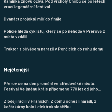
Kamínka znovu ožívá. Pod vrcholy Chřibů se po letech
vrací legendární festival
Dvanáct projektů míří do finále
Policie hledá cyklistu, který se po nehodě v Přerově z
místa vzdálil
Traktor s přívěsem narazil v Penčicích do rohu domu
Nejčtenější
Přerov se na den promění ve středověké město.
Festival Ve jménu krále připomene 770 let od jeho
…
Zloději řádili v Hranicích. Z domu odnesli nářadí, z
kočárkárny kolo i elektrokoloběžku