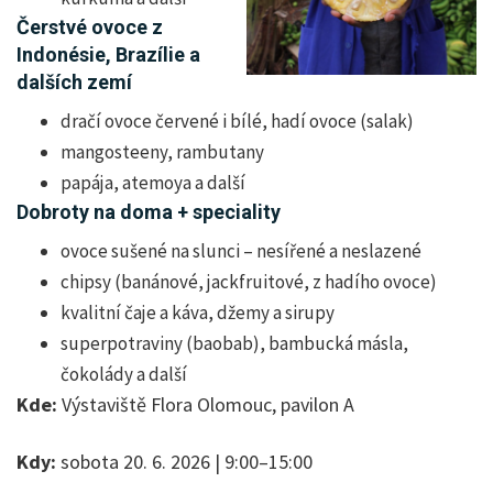
Čerstvé ovoce z
Indonésie, Brazílie a
dalších zemí
dračí ovoce červené i bílé, hadí ovoce (salak)
mangosteeny, rambutany
papája, atemoya a další
Dobroty na doma + speciality
ovoce sušené na slunci – nesířené a neslazené
chipsy (banánové, jackfruitové, z hadího ovoce)
kvalitní čaje a káva, džemy a sirupy
superpotraviny (baobab), bambucká másla,
čokolády a další
Kde:
Výstaviště Flora Olomouc, pavilon A
Kdy:
sobota 20. 6. 2026 | 9:00–15:00