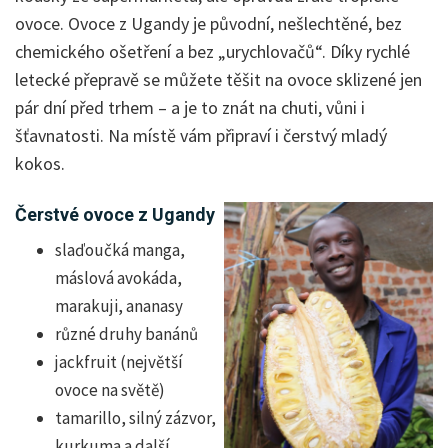
ovoce. Ovoce z Ugandy je původní, nešlechtěné, bez
chemického ošetření a bez „urychlovačů“. Díky rychlé
letecké přepravě se můžete těšit na ovoce sklizené jen
pár dní před trhem – a je to znát na chuti, vůni i
šťavnatosti. Na místě vám připraví i čerstvý mladý
kokos.
Čerstvé ovoce z Ugandy
slaďoučká manga,
máslová avokáda,
marakuji, ananasy
různé druhy banánů
jackfruit (největší
ovoce na světě)
tamarillo, silný zázvor,
kurkuma a další