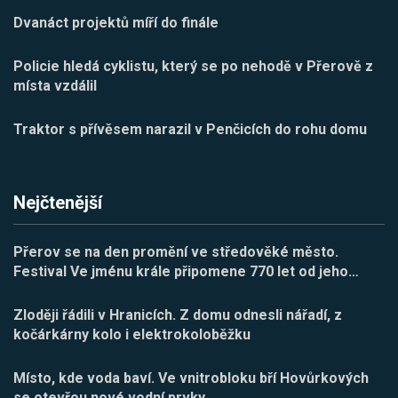
Dvanáct projektů míří do finále
Policie hledá cyklistu, který se po nehodě v Přerově z
místa vzdálil
Traktor s přívěsem narazil v Penčicích do rohu domu
Nejčtenější
Přerov se na den promění ve středověké město.
Festival Ve jménu krále připomene 770 let od jeho
…
Zloději řádili v Hranicích. Z domu odnesli nářadí, z
kočárkárny kolo i elektrokoloběžku
Místo, kde voda baví. Ve vnitrobloku bří Hovůrkových
se otevřou nové vodní prvky