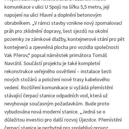
komunikace v ulici U Spojů na šířku 5,5 metru, její
napojení na ulici Hlavní a doplnění betonovým
obrubníkem. „V rámci stavby vznikne nový zpomalovací
práh pro zklidnění dopravy, šest sjezdů na okolní
pozemky ze zámkové dlažby, kontejnerové stání pro pět
kontejnerů a zpevněná plocha pro vozidla společnosti
Vak Přerov,“ popsal náměstek primátora Tomáš
Navrátil. Součástí projektu je také kompletní
rekonstrukce veřejného osvětlení – instalace šesti
nových stožárů a položení nové trasy kabelového
vedení. Rozšíření komunikace si vyžádá přemístění
stávající čerpací stanice odpadních vod, která už
nevyhovuje současným požadavkům. Bude proto
vybudována nová moderní stanice. „Jedná se o
důležitou investici pro další rozvoj Újezdce. Přemístění
čerpací stanice je nezbytné pro spolehlivý provoz