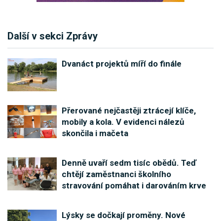
Další v sekci Zprávy
Dvanáct projektů míří do finále
Přerované nejčastěji ztrácejí klíče,
mobily a kola. V evidenci nálezů
skončila i mačeta
Denně uvaří sedm tisíc obědů. Teď
chtějí zaměstnanci školního
stravování pomáhat i darováním krve
Lýsky se dočkají proměny. Nové