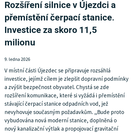
Rozšíření silnice v Újezdci a
KRIMI
přemístění čerpací stanice.
SPORT
Investice za skoro 11,5
KULTURA
milionu
SPOLEČNOST
9. ledna 2026
INZERCE
V místní části Újezdec se připravuje rozsáhlá
investice, jejímž cílem je zlepšit dopravní podmínky
a zvýšit bezpečnost obyvatel. Chystá se zde
rozšíření komunikace, které si vyžádá i přemístění
stávající čerpací stanice odpadních vod, jež
nevyhovuje současným požadavkům. „Bude proto
vybudována nová moderní stanice, doplněná o
nový kanalizační výtlak a propojovací gravitační