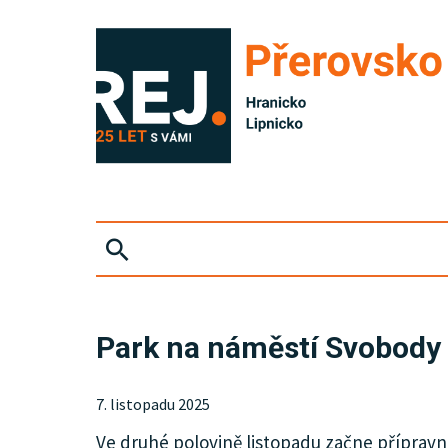
ZPRÁVY
Park na náměstí Svobody č
KRIMI
7. listopadu 2025
SPORT
Ve druhé polovině listopadu začne přípravn