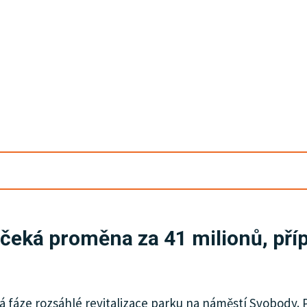
eká proměna za 41 milionů, příp
á fáze rozsáhlé revitalizace parku na náměstí Svobody