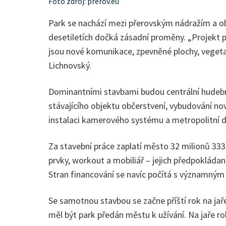
Foto zdroj: prerov.eu
Park se nachází mezi přerovským nádražím a obch
desetiletích dočká zásadní proměny. „Projekt p
jsou nové komunikace, zpevněné plochy, vegeta
Lichnovský.
Dominantními stavbami budou centrální hudební
stávajícího objektu občerstvení, vybudování nov
instalaci kamerového systému a metropolitní da
Za stavební práce zaplatí město 32 milionů 333
prvky, workout a mobiliář – jejich předpokládaná
Stran financování se navíc počítá s významným
Se samotnou stavbou se začne příští rok na jař
měl být park předán městu k užívání. Na jaře ro