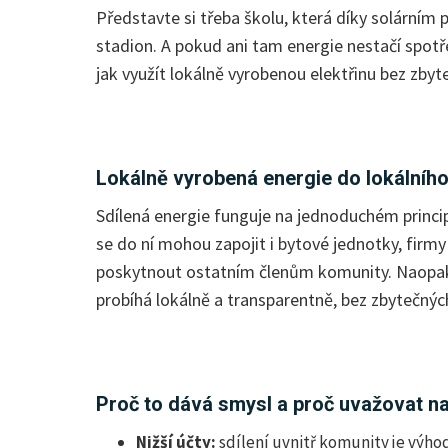
Představte si třeba školu, která díky solárním
stadion. A pokud ani tam energie nestačí spotře
jak využít lokálně vyrobenou elektřinu bez zbyt
Lokálně vyrobená energie do lokálního
Sdílená energie funguje na jednoduchém princip
se do ní mohou zapojit i bytové jednotky, firm
poskytnout ostatním členům komunity. Naopak, k
probíhá lokálně a transparentně, bez zbytečnýc
Proč to dává smysl a proč uvažovat n
Nižší účty:
sdílení uvnitř komunity je výho