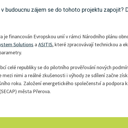
te v budoucnu zájem se do tohoto projektu zapojit? 
a je financován Evropskou unií v rámci Národního plánu obno
stem Solutions
a
ASITIS
, které zpracovávají technickou a e
 parametry.
a obcí celé republiky se do pilotního prověřování nových po
 mezi nimi a reálné zkušenosti i výhody ze sdílení začne získ
ního roku. Založení energetického společenství a podpora kom
a (SECAP) města Přerova.