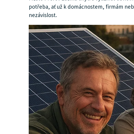
potřeba, ať už k domácnostem, firmám nebo
KULTURA
nezávislost.
SPOLEČNOST
INZERCE