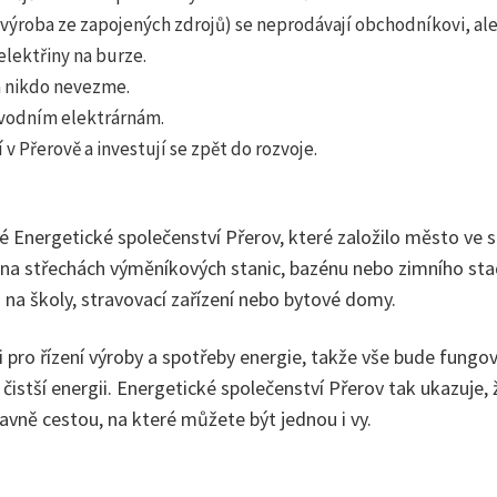
ýroba ze zapojených zdrojů) se neprodávají obchodníkovi, ale s
elektřiny na burze.
m nikdo nevezme.
 vodním elektrárnám.
 v Přerově a investují se zpět do rozvoje.
lé Energetické společenství Přerov, které založilo město ve 
í na střechách výměníkových stanic, bazénu nebo zimního sta
ů na školy, stravovací zařízení nebo bytové domy.
 pro řízení výroby a spotřeby energie, takže vše bude fung
 a čistší energii. Energetické společenství Přerov tak ukazuje, 
lavně cestou, na které můžete být jednou i vy.