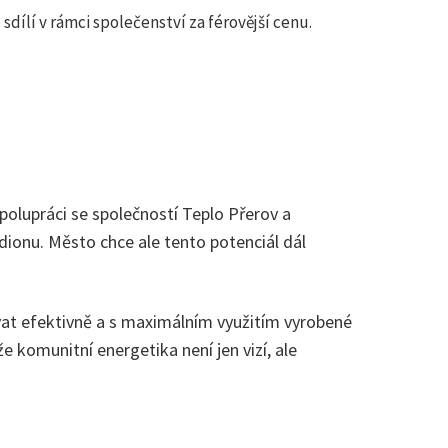
dílí v rámci společenství za férovější cenu.
spolupráci se společností Teplo Přerov a
dionu. Město chce ale tento potenciál dál
ovat efektivně a s maximálním využitím vyrobené
že komunitní energetika není jen vizí, ale