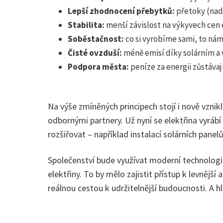
Lepší zhodnocení přebytků:
přetoky (nadv
Stabilita:
menší závislost na výkyvech cen 
Soběstačnost:
co si vyrobíme sami, to ná
Čisté ovzduší:
méně emisí díky solárním a
Podpora města:
peníze za energii zůstávají
Na výše zmíněných principech stojí i nově vznik
odbornými partnery. Už nyní se elektřina vyráb
rozšiřovat – například instalací solárních panel
Společenství bude využívat moderní technologii
elektřiny. To by mělo zajistit přístup k levnější
reálnou cestou k udržitelnější budoucnosti. A h