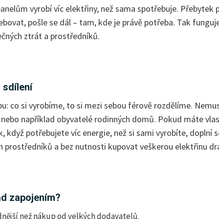
 panelům vyrobí víc elektřiny, než sama spotřebuje. Přebytek
bovat, pošle se dál – tam, kde je právě potřeba. Tak funguje
ečných ztrát a prostředníků.
 sdílení
u: co si vyrobíme, to si mezi sebou férově rozdělíme. Nemus
y nebo například obyvatelé rodinných domů. Pokud máte vlast
dyž potřebujete víc energie, než si sami vyrobíte, doplní s
h prostředníků a bez nutnosti kupovat veškerou elektřinu dra
ad zapojením?
dnější než nákup od velkých dodavatelů.