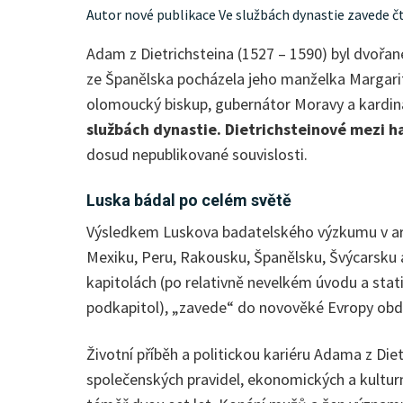
Autor nové publikace Ve službách dynastie zavede č
Adam z Dietrichsteina (1527 – 1590) byl dvořane
ze Španělska pocházela jeho manželka Margarita
olomoucký biskup, gubernátor Moravy a kardinál
službách dynastie. Dietrichsteinové mezi 
dosud nepublikované souvislosti.
Luska bádal po celém světě
Výsledkem Luskova badatelského výzkumu v arch
Mexiku, Peru, Rakousku, Španělsku, Švýcarsku a 
kapitolách (po relativně nevelkém úvodu a stat
podkapitol), „zavede“ do novověké Evropy obd
Životní příběh a politickou kariéru Adama z Die
společenských pravidel, ekonomických a kulturní