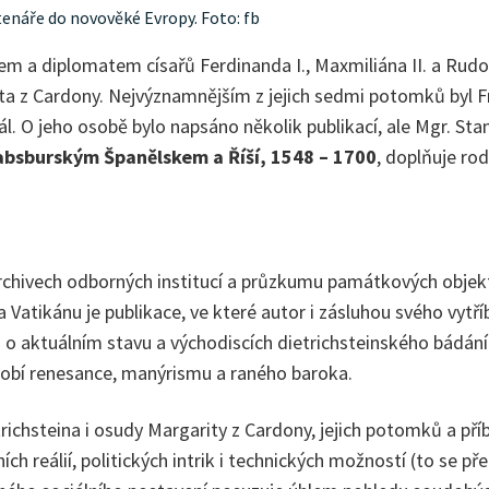
tenáře do novověké Evropy. Foto: fb
m a diplomatem císařů Ferdinanda I., Maxmiliána II. a Rudolfa
 z Cardony. Nejvýznamnějším z jejich sedmi potomků byl Fra
. O jeho osobě bylo napsáno několik publikací, ale Mgr. St
habsburským Španělskem a Říší, 1548 – 1700
, doplňuje ro
ivech odborných institucí a průzkumu památkových objektů v
Vatikánu je publikace, ve které autor i zásluhou svého vytří
i o aktuálním stavu a východiscích dietrichsteinského bádání
obí renesance, manýrismu a raného baroka.
trichsteina i osudy Margarity z Cardony, jejich potomků a p
ch reálií, politických intrik i technických možností (to se 