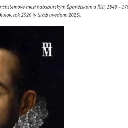
trichsteinové mezi habsburským Španělskem a Říší, 1548 – 1700
lov, rok 2026 (v tiráži uvedeno 2025).