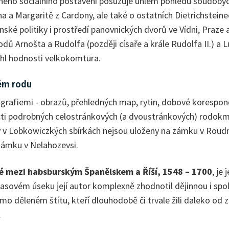
ho sociálního postavení posuzuje úhlem pohledu soudobých zv
a a Margaritě z Cardony, ale také o ostatních Dietrichsteine
nské politiky i prostředí panovnických dvorů ve Vídni, Praze
vodů Arnošta a Rudolfa (později císaře a krále Rudolfa II.) 
sáhl hodnosti velkokomtura.
kém rodu
rafiemi - obrazů, přehledných map, rytin, dobové koresponde
cti podrobných celostránkových (a dvoustránkových) rodokme
ty v Lobkowiczkých sbírkách nejsou uloženy na zámku v Rou
zámku v Nelahozevsi.
vé mezi habsburským Španělskem a Říší, 1548 – 1700
, je
sovém úseku její autor komplexně zhodnotil dějinnou i sp
mo děleném štítu, kteří dlouhodobě či trvale žili daleko od 
loostrova domovem.