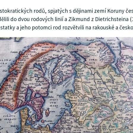
kratických rodů, spjatých s dějinami zemí Koruny české
dělili do dvou rodových linií a Zikmund z Dietrichsteina (
statky a jeho potomci rod rozvětvili na rakouské a česk