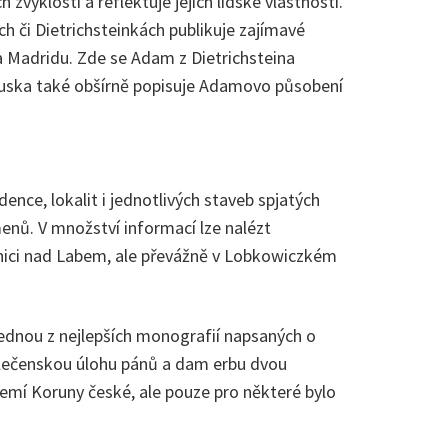
yklostí a reflektuje jejich lidské vlastnosti.
ch či Dietrichsteinkách publikuje zajímavé
 a Madridu. Zde se Adam z Dietrichsteina
a Luska také obšírně popisuje Adamovo působení
nce, lokalit i jednotlivých staveb spjatých
nů. V množství informací lze nalézt
dnici nad Labem, ale převážně v Lobkowiczkém
 jednou z nejlepších monografií napsaných o
olečenskou úlohu pánů a dam erbu dvou
zemí Koruny české, ale pouze pro některé bylo