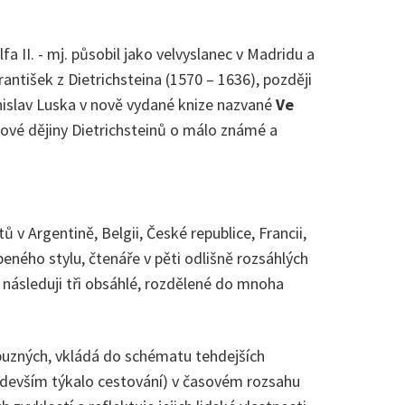
 II. - mj. působil jako velvyslanec v Madridu a
ntišek z Dietrichsteina (1570 – 1636), později
anislav Luska v nově vydané knize nazvané
Ve
dové dějiny Dietrichsteinů o málo známé a
 Argentině, Belgii, České republice, Francii,
beného stylu, čtenáře v pěti odlišně rozsáhlých
 následuji tři obsáhlé, rozdělené do mnoha
říbuzných, vkládá do schématu tehdejších
především týkalo cestování) v časovém rozsahu