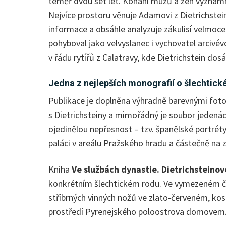
téměř dvou set let. Konání mužů a žen významné
Nejvíce prostoru věnuje Adamovi z Dietrichstein
informace a obsáhle analyzuje zákulisí velmoce
pohyboval jako velvyslanec i vychovatel arcivé
v řádu rytířů z Calatravy, kde Dietrichstein do
Jedna z nejlepších monografií o šlechtic
Publikace je doplněna výhradně barevnými fotog
s Dietrichsteiny a mimořádný je soubor jedená
ojedinělou nepřesnost – tzv. španělské portré
paláci v areálu Pražského hradu a částečně na 
Kniha
Ve službách dynastie. Dietrichsteino
konkrétním šlechtickém rodu. Ve vymezeném ča
stříbrných vinných nožů ve zlato-červeném, kos
prostředí Pyrenejského po