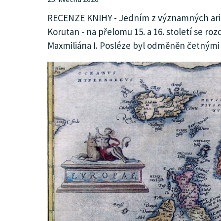
KULTURA
RECENZE KNIHY - Jedním z významných aristo
Korutan - na přelomu 15. a 16. století se roz
Maxmiliána I. Posléze byl odměněn četnými 
SPOLEČNOST
INZERCE