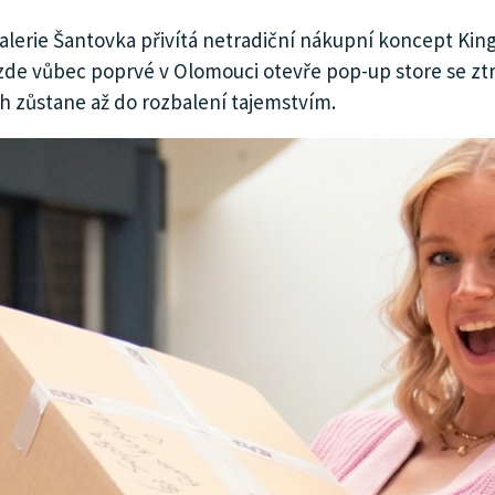
alerie Šantovka přivítá netradiční nákupní koncept King 
6 zde vůbec poprvé v Olomouci otevře pop-up store se zt
h zůstane až do rozbalení tajemstvím.