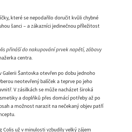
íčky, které se nepodařilo doručit kvůli chybné
ou šanci – a zákazníci jedinečnou příležitost
lis přináší do nakupování prvek napětí, zábavy
ažerka centra.
v Galerii Šantovka otevřen po dobu jednoho
yberou neotevřený balíček a teprve po jeho
 uvnitř. V zásilkách se může nacházet široká
smetiky a doplňků přes domácí potřeby až po
bsah a možnost narazit na nečekaný objev patří
nceptu.
Colis už v minulosti vzbudily velký zájem