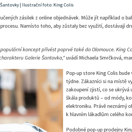
Šantovky | Ilustrační foto: King Colis
učených zásilek z online objednávek. Může jít například o bal
ocesu. Namísto toho, aby zůstaly bez využití, dostávají druh
 populární koncept přivést poprvé také do Olomouce. King Co
 charakteru Galerie Šantovka,“
uvádí Michaela Smrčková, man
Pop-up store King Colis bude 
týdne. Zákazníci si na místě v
zakoupení zjistí, co se ukrývá
škála produktů – od módy, ko
elektroniku. Právě neznámý o
k hlavním lákadlům celého ko
Podobné pop-up prodejny King 