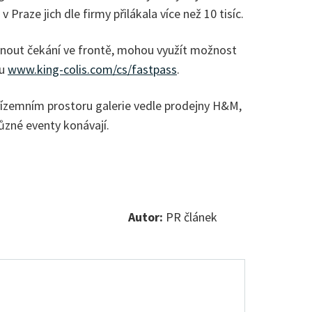
Praze jich dle firmy přilákala více než 10 tisíc.
vyhnout čekání ve frontě, mohou využít možnost
bu
www.king-colis.com/cs/fastpass
.
řízemním prostoru galerie vedle prodejny H&M,
různé eventy konávají.
Autor:
PR článek