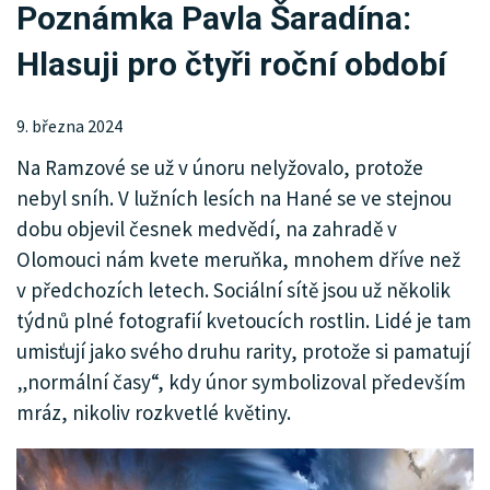
Poznámka Pavla Šaradína:
KRIMI
Hlasuji pro čtyři roční období
SPORT
KULTURA
9. března 2024
Na Ramzové se už v únoru nelyžovalo, protože
SPOLEČNOST
nebyl sníh. V lužních lesích na Hané se ve stejnou
INZERCE
dobu objevil česnek medvědí, na zahradě v
Olomouci nám kvete meruňka, mnohem dříve než
v předchozích letech. Sociální sítě jsou už několik
týdnů plné fotografií kvetoucích rostlin. Lidé je tam
umisťují jako svého druhu rarity, protože si pamatují
„normální časy“, kdy únor symbolizoval především
mráz, nikoliv rozkvetlé květiny.