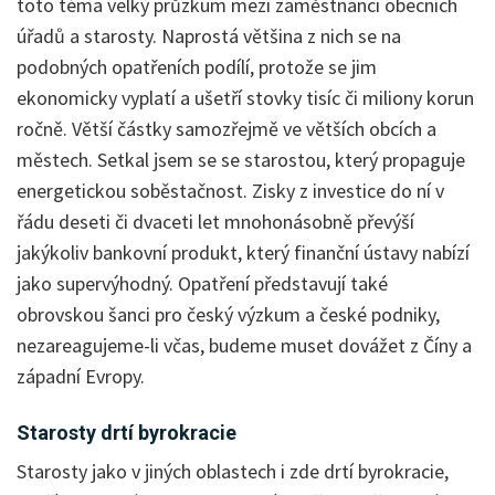
toto téma velký průzkum mezi zaměstnanci obecních
úřadů a starosty. Naprostá většina z nich se na
podobných opatřeních podílí, protože se jim
ekonomicky vyplatí a ušetří stovky tisíc či miliony korun
ročně. Větší částky samozřejmě ve větších obcích a
městech. Setkal jsem se se starostou, který propaguje
energetickou soběstačnost. Zisky z investice do ní v
řádu deseti či dvaceti let mnohonásobně převýší
jakýkoliv bankovní produkt, který finanční ústavy nabízí
jako supervýhodný. Opatření představují také
obrovskou šanci pro český výzkum a české podniky,
nezareagujeme-li včas, budeme muset dovážet z Číny a
západní Evropy.
Starosty drtí byrokracie
Starosty jako v jiných oblastech i zde drtí byrokracie,