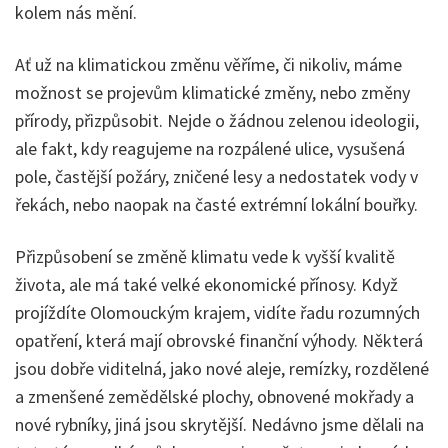
kolem nás mění.
Ať už na klimatickou změnu věříme, či nikoliv, máme
možnost se projevům klimatické změny, nebo změny
přírody, přizpůsobit. Nejde o žádnou zelenou ideologii,
ale fakt, kdy reagujeme na rozpálené ulice, vysušená
pole, častější požáry, zničené lesy a nedostatek vody v
řekách, nebo naopak na časté extrémní lokální bouřky.
Přizpůsobení se změně klimatu vede k vyšší kvalitě
života, ale má také velké ekonomické přínosy. Když
projíždíte Olomouckým krajem, vidíte řadu rozumných
opatření, která mají obrovské finanční výhody. Některá
jsou dobře viditelná, jako nové aleje, remízky, rozdělené
a zmenšené zemědělské plochy, obnovené mokřady a
nové rybníky, jiná jsou skrytější. Nedávno jsme dělali na