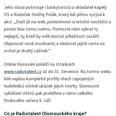
Jeho slova potvrzuje i baskytarista a skladatel kapely
O5 a Radeček Ondřej Polák, který lidi přímo vyzývá k
akci: „Stačí jít na web, poslechnout si letošní soutěžící a
poslat hlas tomu svému. Pomozte nám vybrat ty
nejlepší, ty, kteří by měli dostat příležitost zazářit.
Objevovat nové muzikanty a sledovat jejich cestu na
vrchol je skvělý zážitek.“
Online hlasování poběží na stránkách
www.radiotalent.cz
až do 31. července. Na tomto webu
lidé najdou kompletní profily všech zapojených
hudebníků včetně ukázek jejich tvorby. Slavnostní
vyhlášení vítězů pak proběhne v rámci velkého
finálového večera 9. září.
Co je Radiotalent Olomouckého kraje?