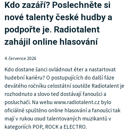
Kdo zazáří? Poslechněte si
KRIMI
nové talenty české hudby a
SPORT
podpořte je. Radiotalent
KULTURA
zahájil online hlasování
SPOLEČNOST
4. července 2026
INZERCE
Kdo dostane šanci ovládnout éter a nastartovat
hudební kariéru? O postupujících do další fáze
devátého ročníku celostátní soutěže Radiotalent je
rozhodnuto a slovo teď dostávají fanoušci a
posluchači. Na webu www.radiotalent.cz bylo
oficiálně spuštěno online hlasování a fanoušci tak
mají v rukou osud talentovaných muzikantů v
kategoriích POP, ROCK a ELECTRO.