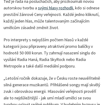
Teď je řada na posluchačích, aby prozkoumali novou
autorskou tvorbu a
svými hlasy rozhodli
, kdo si odnese
prestižní žánrové Ceny veřejnosti. Každé jedno kliknutí,
každý jeden hlas, může talentovaným začínajícím
umělcům zásadně změnit život.
Pro interprety s nejvyšším počtem hlasů v každé
kategorii jsou připraveny atraktivní promo balíčky v
hodnotě 50 000 korun. Ty zahrnují nasazení singlu do
vysílání Radia Haná, Radia SkyRock nebo Radia
Metropole a také další mediální podporu.
„Letošní ročník dokazuje, že v Česku roste neuvěřitelně
silná generace muzikantů. Přihlášené songy mají skvělý
zvuk i obrovskou energii. Hlasování veřejnosti prověří
ale to nejdůležitější - jak umí mladí umělci se svou
tvorbou oslovit reálné publikum. V hudebním byznysu je