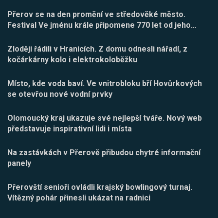
Přerov se na den promění ve středověké město.
Festival Ve jménu krále připomene 770 let od jeho
…
Zloději řádili v Hranicích. Z domu odnesli nářadí, z
kočárkárny kolo i elektrokoloběžku
Místo, kde voda baví. Ve vnitrobloku bří Hovůrkových
se otevřou nové vodní prvky
Olomoucký kraj ukazuje své nejlepší tváře. Nový web
představuje inspirativní lidi i místa
Na zastávkách v Přerově přibudou chytré informační
panely
Přerovští senioři ovládli krajský bowlingový turnaj.
Vítězný pohár přinesli ukázat na radnici