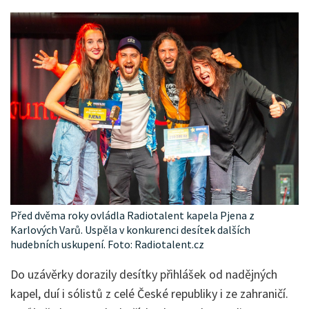
Před dvěma roky ovládla Radiotalent kapela Pjena z
Karlových Varů. Uspěla v konkurenci desítek dalších
hudebních uskupení. Foto: Radiotalent.cz
Do uzávěrky dorazily desítky přihlášek od nadějných
kapel, duí i sólistů z celé České republiky i ze zahraničí.