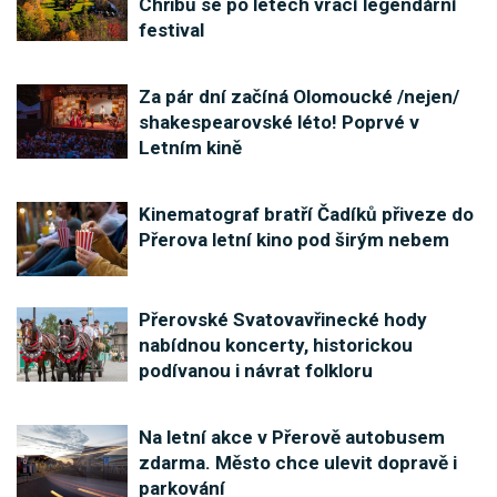
Chřibů se po letech vrací legendární
festival
Za pár dní začíná Olomoucké /nejen/
shakespearovské léto! Poprvé v
Letním kině
Kinematograf bratří Čadíků přiveze do
Přerova letní kino pod širým nebem
Přerovské Svatovavřinecké hody
nabídnou koncerty, historickou
podívanou i návrat folkloru
Na letní akce v Přerově autobusem
zdarma. Město chce ulevit dopravě i
parkování