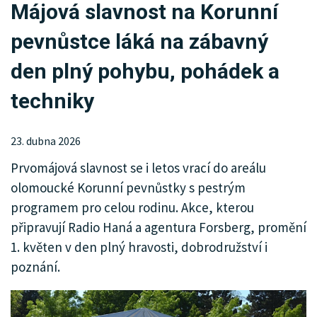
Májová slavnost na Korunní
KRIMI
pevnůstce láká na zábavný
SPORT
den plný pohybu, pohádek a
KULTURA
techniky
SPOLEČNOST
23. dubna 2026
INZERCE
Prvomájová slavnost se i letos vrací do areálu
olomoucké Korunní pevnůstky s pestrým
programem pro celou rodinu. Akce, kterou
připravují Radio Haná a agentura Forsberg, promění
1. květen v den plný hravosti, dobrodružství i
poznání.