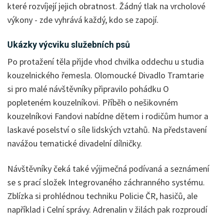
které rozvíjejí jejich obratnost. Žádný tlak na vrcholové
výkony - zde vyhrává každý, kdo se zapojí.
Ukázky výcviku služebních psů
Po protažení těla přijde vhod chvilka oddechu u studia
kouzelnického řemesla. Olomoucké Divadlo Tramtarie
si pro malé návštěvníky připravilo pohádku O
popleteném kouzelníkovi. Příběh o nešikovném
kouzelníkovi Fandovi nabídne dětem i rodičům humor a
laskavé poselství o síle lidských vztahů. Na představení
navážou tematické divadelní dílničky.
Návštěvníky čeká také výjimečná podívaná a seznámení
se s prací složek Integrovaného záchranného systému.
Zblízka si prohlédnou techniku Policie ČR, hasičů, ale
například i Celní správy. Adrenalin v žilách pak rozproudí