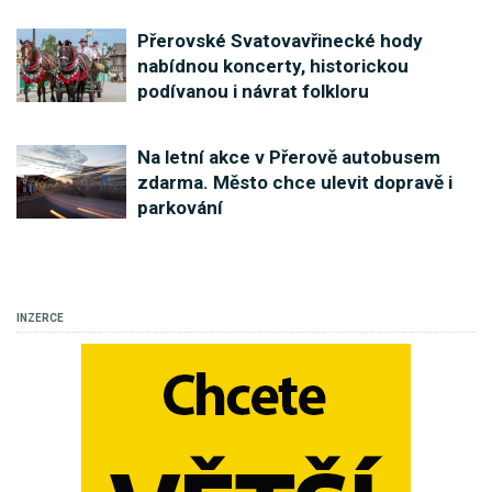
Přerovské Svatovavřinecké hody
nabídnou koncerty, historickou
podívanou i návrat folkloru
Na letní akce v Přerově autobusem
zdarma. Město chce ulevit dopravě i
parkování
INZERCE