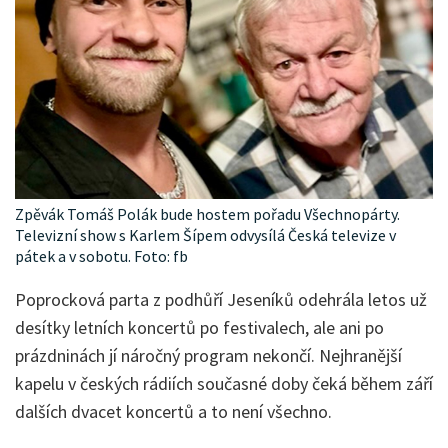
Zpěvák Tomáš Polák bude hostem pořadu Všechnopárty.
Televizní show s Karlem Šípem odvysílá Česká televize v
pátek a v sobotu. Foto: fb
Poprocková parta z podhůří Jeseníků odehrála letos už
desítky letních koncertů po festivalech, ale ani po
prázdninách jí náročný program nekončí. Nejhranější
kapelu v českých rádiích současné doby čeká během září
dalších dvacet koncertů a to není všechno.