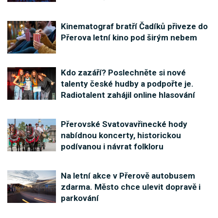
Kinematograf bratří Čadíků přiveze do
Přerova letní kino pod širým nebem
Kdo zazáří? Poslechněte si nové
talenty české hudby a podpořte je.
Radiotalent zahájil online hlasování
Přerovské Svatovavřinecké hody
nabídnou koncerty, historickou
podívanou i návrat folkloru
Na letní akce v Přerově autobusem
zdarma. Město chce ulevit dopravě i
parkování