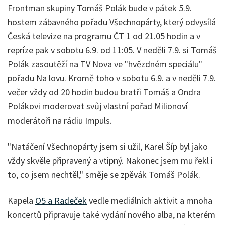
Frontman skupiny Tomáš Polák bude v pátek 5.9.
hostem zábavného pořadu Všechnopárty, který odvysílá
Česká televize na programu ČT 1 od 21.05 hodin a v
repríze pak v sobotu 6.9. od 11:05. V neděli 7.9. si Tomáš
Polák zasoutěží na TV Nova ve "hvězdném speciálu"
pořadu Na lovu. Kromě toho v sobotu 6.9. a v neděli 7.9.
večer vždy od 20 hodin budou bratři Tomáš a Ondra
Polákovi moderovat svůj vlastní pořad Milionoví
moderátoři na rádiu Impuls.
"Natáčení Všechnopárty jsem si užil, Karel Šíp byl jako
vždy skvěle připravený a vtipný. Nakonec jsem mu řekl i
to, co jsem nechtěl," směje se zpěvák Tomáš Polák.
Kapela
O5 a Radeček
vedle mediálních aktivit a mnoha
koncertů připravuje také vydání nového alba, na kterém