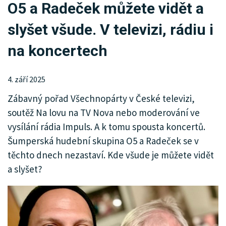
O5 a Radeček můžete vidět a
KRIMI
slyšet všude. V televizi, rádiu i
SPORT
na koncertech
KULTURA
SPOLEČNOST
4. září 2025
Zábavný pořad Všechnopárty v České televizi,
INZERCE
soutěž Na lovu na TV Nova nebo moderování ve
vysílání rádia Impuls. A k tomu spousta koncertů.
Šumperská hudební skupina O5 a Radeček se v
těchto dnech nezastaví. Kde všude je můžete vidět
a slyšet?