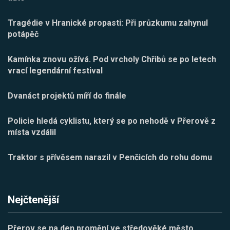
Tragédie v Hranické propasti: Při průzkumu zahynul
potápěč
Kamínka znovu ožívá. Pod vrcholy Chřibů se po letech
vrací legendární festival
Dvanáct projektů míří do finále
Policie hledá cyklistu, který se po nehodě v Přerově z
místa vzdálil
Traktor s přívěsem narazil v Penčicích do rohu domu
Nejčtenější
Přerov se na den promění ve středověké město.