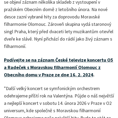
se objeví záznam několika skladeb z vystoupení v
pražském Obecním domě z letošního února. Na nové
desce zazní vybrané hity za doprovodu Moravské
filharmonie Olomouc. Zároveň skupina vydá staronový
singl Praha, který před dvaceti lety muzikantům otevřel
dveře ke slávě. Nyní přichází do rádií jako živý záznam s
filharmonií.
Podívejte se na záznam České televize koncertu O5
a Radeček s Moravskou filharmonií Olomouc z
Obecního domu v Praze ze dne 16. 2. 2024
.
"Další velký koncert se symfonickým orchestrem
odehrajeme příští rok na Valentýna. Půjde o náš největší
a nejlepší koncert v sobotu 14. února 2026 v Praze v O2
universum, kde společně s Moravskou filharmonií
Olomouc zahrajeme naše největší hity. Bude to stát za