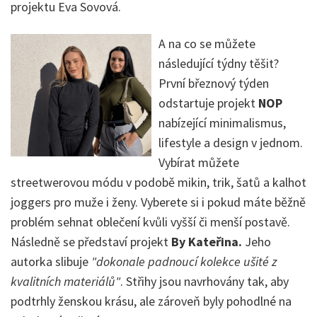
projektu Eva Sovová.
A na co se můžete
následující týdny těšit?
První březnový týden
odstartuje projekt
NOP
nabízející minimalismus,
lifestyle a design v jednom.
Vybírat můžete
streetwerovou módu v podobě mikin, trik, šatů a kalhot
joggers pro muže i ženy. Vyberete si i pokud máte běžně
problém sehnat oblečení kvůli vyšší či menší postavě.
Následně se představí projekt
By Kateřina.
Jeho
autorka slibuje
"dokonale padnoucí kolekce ušité z
kvalitních materiálů"
. Střihy jsou navrhovány tak, aby
podtrhly ženskou krásu, ale zároveň byly pohodlné na