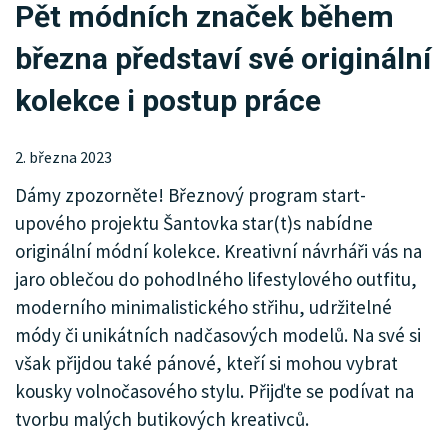
Pět módních značek během
KRIMI
března představí své originální
SPORT
kolekce i postup práce
KULTURA
SPOLEČNOST
2. března 2023
Dámy zpozorněte! Březnový program start-
INZERCE
upového projektu Šantovka star(t)s nabídne
originální módní kolekce. Kreativní návrháři vás na
jaro oblečou do pohodlného lifestylového outfitu,
moderního minimalistického střihu, udržitelné
módy či unikátních nadčasových modelů. Na své si
však přijdou také pánové, kteří si mohou vybrat
kousky volnočasového stylu. Přijďte se podívat na
tvorbu malých butikových kreativců.