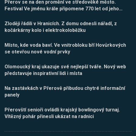
Přerov se na den promění ve středověké město.
Festival Ve jménu krále připomene 770 let od jeho
…
Zloději řádili v Hranicích. Z domu odnesli nářadí, z
kočárkárny kolo i elektrokoloběžku
Místo, kde voda baví. Ve vnitrobloku bří Hovůrkových
se otevřou nové vodní prvky
Olomoucký kraj ukazuje své nejlepší tváře. Nový web
představuje inspirativní lidi i místa
Na zastávkách v Přerově přibudou chytré informační
panely
Přerovští senioři ovládli krajský bowlingový turnaj.
Vítězný pohár přinesli ukázat na radnici