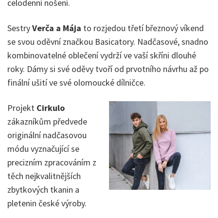
celodenní nošení.
Sestry
Verča a Mája
to rozjedou třetí březnový víkend
se svou oděvní značkou Basicatory. Nadčasové, snadno
kombinovatelné oblečení vydrží ve vaší skříni dlouhé
roky. Dámy si své oděvy tvoří od prvotního návrhu až po
finální ušití ve své olomoucké dílničce.
Projekt
Cirkulo
zákazníkům předvede
originální nadčasovou
módu vyznačující se
precizním zpracováním z
těch nejkvalitnějších
zbytkových tkanin a
pletenin české výroby.