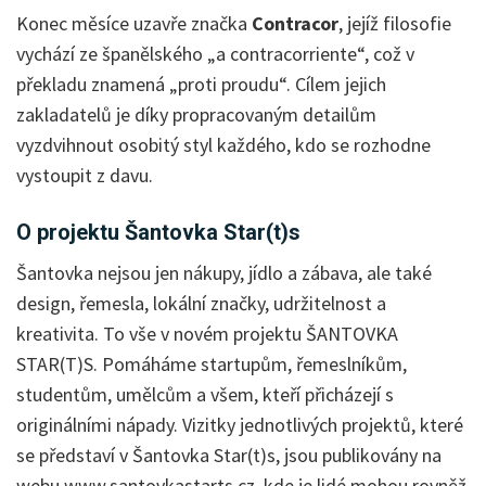
Konec měsíce uzavře značka
Contracor
, jejíž filosofie
vychází ze španělského „a contracorriente“, což v
překladu znamená „proti proudu“. Cílem jejich
zakladatelů je díky propracovaným detailům
vyzdvihnout osobitý styl každého, kdo se rozhodne
vystoupit z davu.
O projektu Šantovka Star(t)s
Šantovka nejsou jen nákupy, jídlo a zábava, ale také
design, řemesla, lokální značky, udržitelnost a
kreativita. To vše v novém projektu ŠANTOVKA
STAR(T)S. Pomáháme startupům, řemeslníkům,
studentům, umělcům a všem, kteří přicházejí s
originálními nápady. Vizitky jednotlivých projektů, které
se představí v Šantovka Star(t)s, jsou publikovány na
webu www.santovkastarts.cz, kde je lidé mohou rovněž