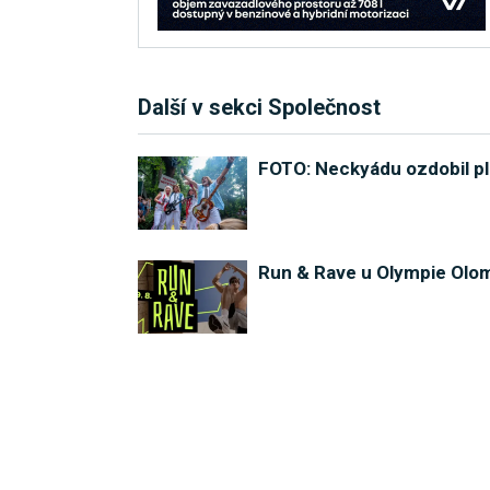
Další v sekci Společnost
FOTO: Neckyádu ozdobil pl
Run & Rave u Olympie Olom
Pojďte za Kelty, pravěkými
Karol a Kvído roztančí Mi