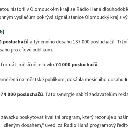
etiletou historií v Olomouckém kraji se Rádio Haná dlouhodob
výkonným vysílačům pokrývá signál stanice Olomoucký kraj s 
5)
0
posluchačů
a týdenního dosahu 137 000 posluchačů. Tržní p
sahu pro cílové publikum.
 formát, měsíčně oslovilo
74 000 posluchačů
.
zaměřená na městské publikum, dosáhla měsíčního dosahu
6
 474 000 posluchačů
. Tato synergie nabízí zadavatelům rekl
vazku poskytovat kvalitní program, který rezonuje s našim
 i cíleným dosahem,“ uvedl za Radio Haná programový ředit