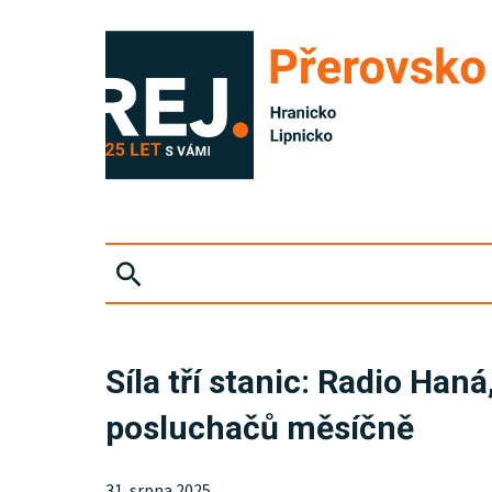
ZPRÁVY
Síla tří stanic: Radio Ha
KRIMI
posluchačů měsíčně
SPORT
31. srpna 2025