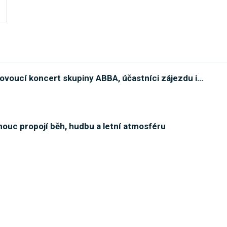
ovoucí koncert skupiny ABBA, účastníci zájezdu i
…
ouc propojí běh, hudbu a letní atmosféru
 lovci či do středověku přímo na místa velkých
…
chalov, Tary předvede parkourovou show