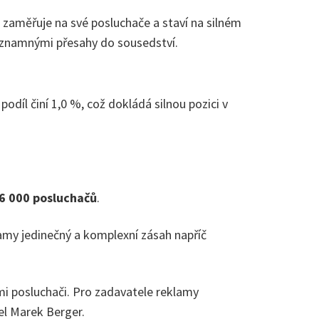
ě zaměřuje na své posluchače a staví na silném
významnými přesahy do sousedství.
odíl činí 1,0 %, což dokládá silnou pozici v
6 000 posluchačů
.
amy jedinečný a komplexní zásah napříč
i posluchači. Pro zadavatele reklamy
el Marek Berger.