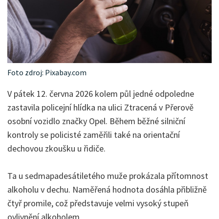
Foto zdroj: Pixabay.com
V pátek 12. června 2026 kolem půl jedné odpoledne
zastavila policejní hlídka na ulici Ztracená v Přerově
osobní vozidlo značky Opel. Během běžné silniční
kontroly se policisté zaměřili také na orientační
dechovou zkoušku u řidiče.
Ta u sedmapadesátiletého muže prokázala přítomnost
alkoholu v dechu. Naměřená hodnota dosáhla přibližně
čtyř promile, což představuje velmi vysoký stupeň
ovlivnění alkoholem.