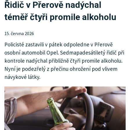
Řidič v Přerově nadýchal
KRIMI
téměř čtyři promile alkoholu
SPORT
KULTURA
15. června 2026
Policisté zastavili v pátek odpoledne v Přerově
SPOLEČNOST
osobní automobil Opel. Sedmapadesátiletý řidič při
INZERCE
kontrole nadýchal přibližně čtyři promile alkoholu.
Nyní je podezřelý z přečinu ohrožení pod vlivem
návykové látky.