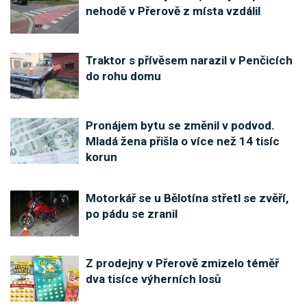
nehodě v Přerově z místa vzdálil
Traktor s přívěsem narazil v Penčicích
do rohu domu
Pronájem bytu se změnil v podvod.
Mladá žena přišla o více než 14 tisíc
korun
Motorkář se u Bělotína střetl se zvěří,
po pádu se zranil
Z prodejny v Přerově zmizelo téměř
dva tisíce výherních losů