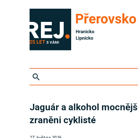
ZPRÁVY
Jaguár a alkohol mocnější 
KRIMI
zraněni cyklisté
SPORT
27. května 2026