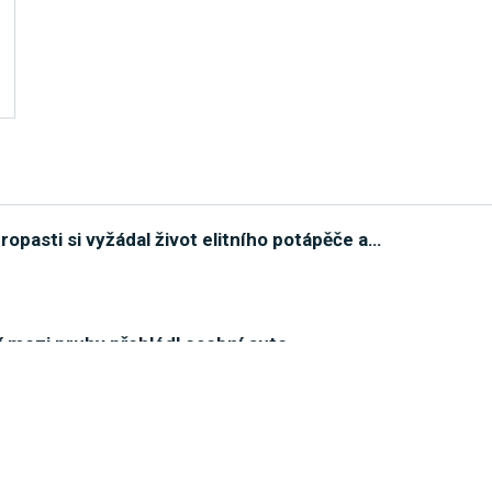
opasti si vyžádal život elitního potápěče a
…
ní mezi pruhy přehlédl osobní auto
rý se po nehodě v Přerově z místa vzdálil