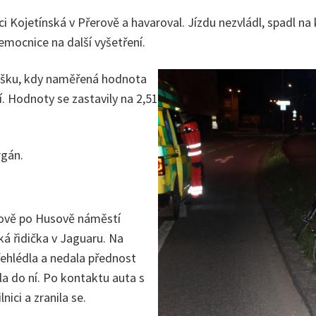
ici Kojetínská v Přerově a havaroval. Jízdu nezvládl, spadl na
emocnice na další vyšetření.
oušku, kdy naměřená hodnota
cí. Hodnoty se zastavily na 2,51
rgán.
ějově po Husově náměstí
ká řidička v Jaguaru. Na
řehlédla a nedala přednost
ila do ní. Po kontaktu auta s
nici a zranila se.