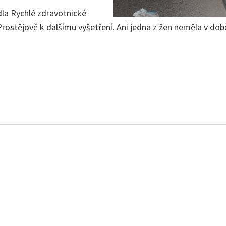
dla Rychlé zdravotnické
ostějově k dalšímu vyšetření. Ani jedna z žen neměla v době