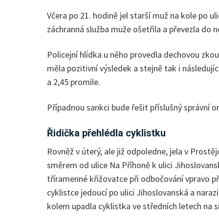
Včera po 21. hodině jel starší muž na kole po ul
záchranná služba muže ošetřila a převezla do n
Policejní hlídka u něho provedla dechovou zk
měla pozitivní výsledek a stejně tak i následují
a 2,45 promile.
Případnou sankci bude řešit příslušný správní o
Řidička přehlédla cyklistku
Rovněž v úterý, ale již odpoledne, jela v Prost
směrem od ulice Na Příhoně k ulici Jihoslovans
tříramenné křižovatce při odbočování vpravo p
cyklistce jedoucí po ulici Jihoslovanská a naraz
kolem upadla cyklistka ve středních letech na sil