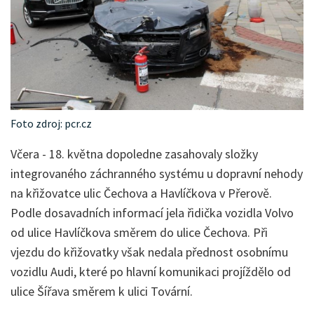
Foto zdroj: pcr.cz
Včera - 18. května dopoledne zasahovaly složky
integrovaného záchranného systému u dopravní nehody
na křižovatce ulic Čechova a Havlíčkova v Přerově.
Podle dosavadních informací jela řidička vozidla Volvo
od ulice Havlíčkova směrem do ulice Čechova. Při
vjezdu do křižovatky však nedala přednost osobnímu
vozidlu Audi, které po hlavní komunikaci projíždělo od
ulice Šířava směrem k ulici Tovární.