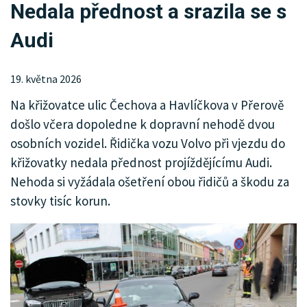
Nedala přednost a srazila se s
KRIMI
Audi
SPORT
KULTURA
19. května 2026
Na křižovatce ulic Čechova a Havlíčkova v Přerově
SPOLEČNOST
došlo včera dopoledne k dopravní nehodě dvou
INZERCE
osobních vozidel. Řidička vozu Volvo při vjezdu do
křižovatky nedala přednost projíždějícímu Audi.
Nehoda si vyžádala ošetření obou řidičů a škodu za
stovky tisíc korun.