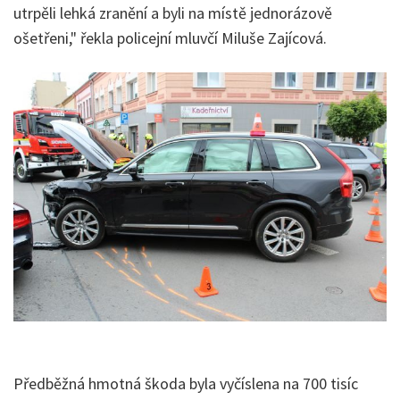
utrpěli lehká zranění a byli na místě jednorázově
ošetřeni," řekla policejní mluvčí Miluše Zajícová.
Předběžná hmotná škoda byla vyčíslena na 700 tisíc