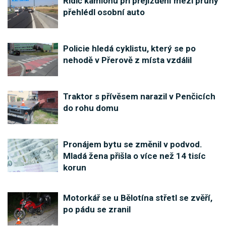
Řidič kamionu při přejíždění mezi pruhy
přehlédl osobní auto
Policie hledá cyklistu, který se po
nehodě v Přerově z místa vzdálil
Traktor s přívěsem narazil v Penčicích
do rohu domu
Pronájem bytu se změnil v podvod.
Mladá žena přišla o více než 14 tisíc
korun
Motorkář se u Bělotína střetl se zvěří,
po pádu se zranil