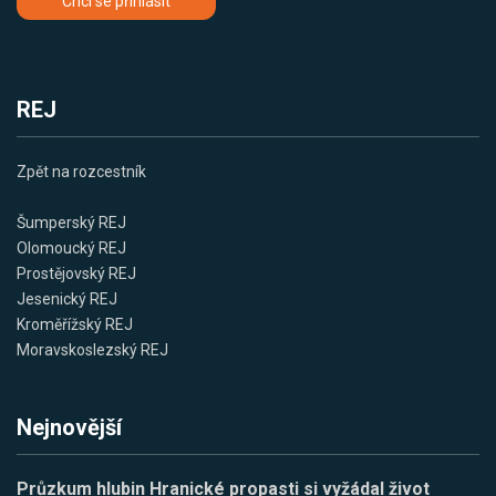
Chci se přihlásit
REJ
Zpět na rozcestník
Šumperský REJ
Olomoucký REJ
Prostějovský REJ
Jesenický REJ
Kroměřížský REJ
Moravskoslezský REJ
Nejnovější
Průzkum hlubin Hranické propasti si vyžádal život