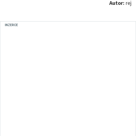
Autor:
rej
INZERCE