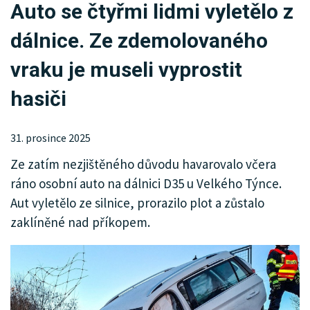
Auto se čtyřmi lidmi vyletělo z
KRIMI
dálnice. Ze zdemolovaného
SPORT
vraku je museli vyprostit
KULTURA
hasiči
SPOLEČNOST
31. prosince 2025
INZERCE
Ze zatím nezjištěného důvodu havarovalo včera
ráno osobní auto na dálnici D35 u Velkého Týnce.
Aut vyletělo ze silnice, prorazilo plot a zůstalo
zaklíněné nad příkopem.