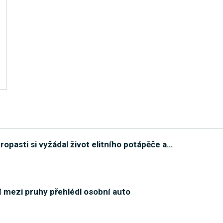
opasti si vyžádal život elitního potápěče a
…
ní mezi pruhy přehlédl osobní auto