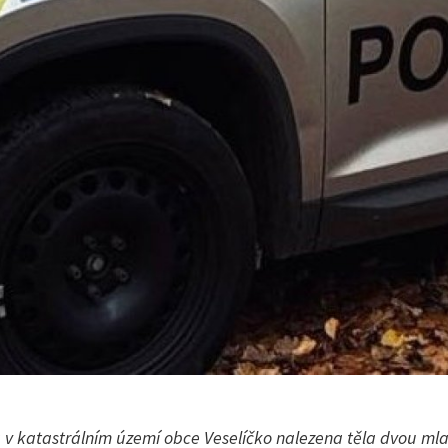
a v katastrálním území obce Veselíčko nalezena těla dvou m