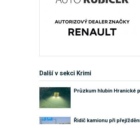
Další v sekci Krimi
Průzkum hlubin Hranické pr
Řidič kamionu při přejíždě