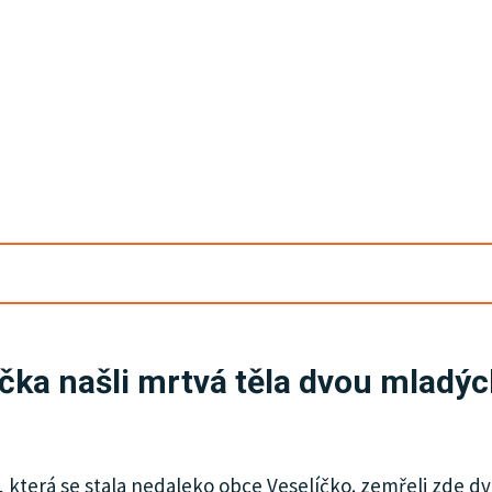
íčka našli mrtvá těla dvou mlad
, která se stala nedaleko obce Veselíčko. zemřeli zde dv