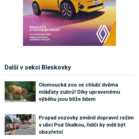
Další v sekci Bleskovky
Olomoucká zoo se chlubí dvěma
mláďaty zubrů! Díky upravenému
výběhu jsou blíže lidem
Propad vozovky změnil dopravní režim
v ulici Pod Skalkou, řidiči by měli být
obezřetní