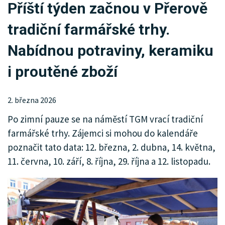
Příští týden začnou v Přerově
KRIMI
tradiční farmářské trhy.
SPORT
Nabídnou potraviny, keramiku
KULTURA
i proutěné zboží
SPOLEČNOST
2. března 2026
INZERCE
Po zimní pauze se na náměstí TGM vrací tradiční
farmářské trhy. Zájemci si mohou do kalendáře
poznačit tato data: 12. března, 2. dubna, 14. května,
11. června, 10. září, 8. října, 29. října a 12. listopadu.