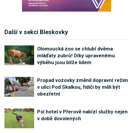
Další v sekci Bleskovky
Olomoucká zoo se chlubí dvěma
mláďaty zubrů! Díky upravenému
výběhu jsou blíže lidem
Propad vozovky změnil dopravní režim
v ulici Pod Skalkou, řidiči by měli být
obezřetní
Psí hotel v Přerově nabízí služby nejen
v době dovolených