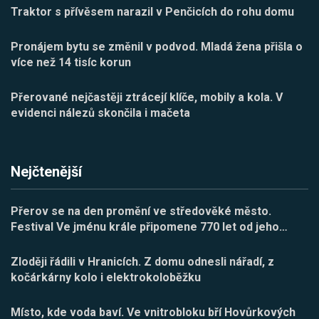
Traktor s přívěsem narazil v Penčicích do rohu domu
Pronájem bytu se změnil v podvod. Mladá žena přišla o
více než 14 tisíc korun
Přerované nejčastěji ztrácejí klíče, mobily a kola. V
evidenci nálezů skončila i mačeta
Nejčtenější
Přerov se na den promění ve středověké město.
Festival Ve jménu krále připomene 770 let od jeho
…
Zloději řádili v Hranicích. Z domu odnesli nářadí, z
kočárkárny kolo i elektrokoloběžku
Místo, kde voda baví. Ve vnitrobloku bří Hovůrkových