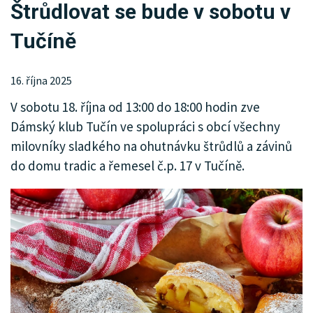
Štrůdlovat se bude v sobotu v
KRIMI
Tučíně
SPORT
KULTURA
16. října 2025
V sobotu 18. října od 13:00 do 18:00 hodin zve
SPOLEČNOST
Dámský klub Tučín ve spolupráci s obcí všechny
INZERCE
milovníky sladkého na ohutnávku štrůdlů a závinů
do domu tradic a řemesel č.p. 17 v Tučíně.